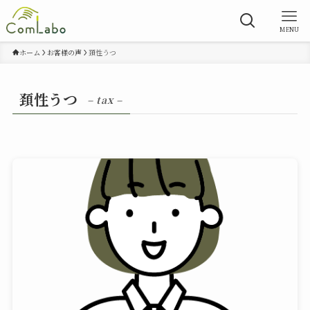
MENU
ホーム
お客様の声
頚性うつ
頚性うつ
– tax –