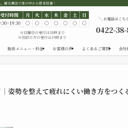
へ。鍼灸療法で体の中から根本改善！
受付時間
月
火
水
木
金
土
日
＼
お電話はこち
9:30~19:30
○
○
○
○
○
○
○
0422-38
※日曜日の受付は18時まで
※初診の方の受付は19時まで
施術メニュー・料金
お客様の声
よくあるご質問
会社
ド｜姿勢を整えて疲れにくい働き方をつく