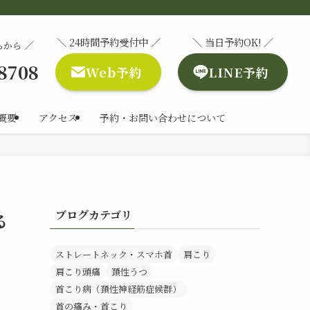
＼ 24時間予約受付中 ／
＼ 当日予約OK! ／
／
らから
-8708
Web予約
LINE予約
概要
アクセス
予約・お問い合わせについて
ブログカテゴリ
る
ストレートネック・スマホ首
肩こり
肩こり頭痛
頚性うつ
首こり病（頚性神経筋症候群）
首の痛み・首こり