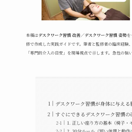
本稿は
デスクワーク習慣 改善／デスクワーク習慣 姿勢
を
修で作成した実践ガイドです。筆者と監修者の臨床経験
「専門的介入の目安」を現場視点で示します。急性の強
デスクワーク習慣が身体に与える
すぐにできるデスクワーク習慣の
1. 正しい座り方の基本（椅子
2. 30分ルール（短い休憩と動