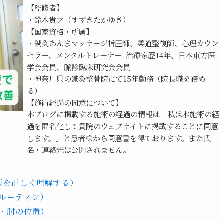
【監修者】
・鈴木貴之（すずきたかゆき）
【国家資格・所属】
・鍼灸あんまマッサージ指圧師、柔道整復師、心理カウン
セラー、メンタルトレーナー  治療家歴14年、日本東方医
学会会員、脈診臨床研究会会員
・神奈川県の鍼灸整骨院にて15年勤務（院長職を務め
る）
【施術経過の同意について】
本ブログに掲載する施術の経過の情報は「私は本施術の経
過を匿名化して貴院のウェブサイトに掲載することに同意
します。」と患者様から同意書を得ております。また氏
名・連絡先は公開されません。
題を正しく理解する）
ルーティン）
ー・肘の位置）