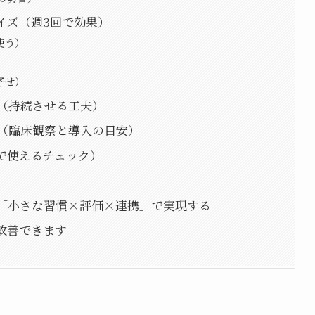
イズ（週3回で効果）
使う）
）
寄せ）
（持続させる工夫）
（臨床観察と導入の目安）
で使えるチェック）
「小さな習慣×評価×連携」で実現する
改善できます