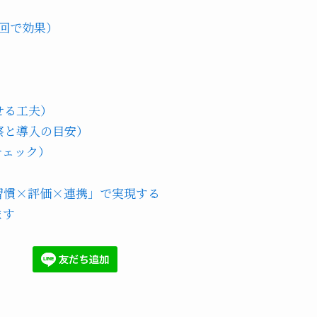
）
回で効果）
せる工夫）
察と導入の目安）
チェック）
習慣×評価×連携」で実現する
ます