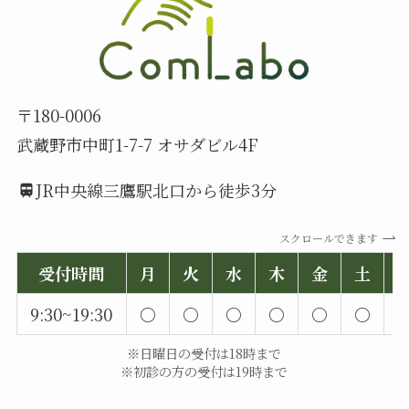
〒180-0006
武蔵野市中町1-7-7 オサダビル4F
JR中央線三鷹駅北口から徒歩3分
スクロールできます
受付時間
月
火
水
木
金
土
9:30~19:30
○
○
○
○
○
○
※日曜日の受付は18時まで
※初診の方の受付は19時まで