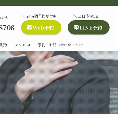
＼ 24時間予約受付中 ／
＼ 当日予約OK! ／
／
らから
-8708
Web予約
LINE予約
概要
アクセス
予約・お問い合わせについて