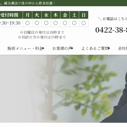
へ。鍼灸療法で体の中から根本改善！
受付時間
月
火
水
木
金
土
日
＼
お電話はこち
9:30~19:30
○
○
○
○
○
○
○
0422-38
※日曜日の受付は18時まで
※初診の方の受付は19時まで
施術メニュー・料金
お客様の声
よくあるご質問
会社