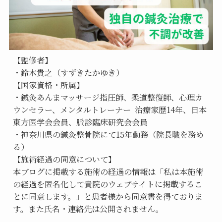
【監修者】
・鈴木貴之（すずきたかゆき）
【国家資格・所属】
・鍼灸あんまマッサージ指圧師、柔道整復師、心理カ
ウンセラー、メンタルトレーナー  治療家歴14年、日本
東方医学会会員、脈診臨床研究会会員
・神奈川県の鍼灸整骨院にて15年勤務（院長職を務め
る）
【施術経過の同意について】
本ブログに掲載する施術の経過の情報は「私は本施術
の経過を匿名化して貴院のウェブサイトに掲載するこ
とに同意します。」と患者様から同意書を得ておりま
す。また氏名・連絡先は公開されません。