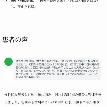
週6（補助療法）
：鍼灸＋整体を試す（週1回×4回を目安）
し、変化を記録。
患者の声
慢性的な疲労と月経不順に悩み、週1回で計4回の鍼灸と整体を受
けました。初回から首肩のこわばりが和らぎ、2回目で夜の眠り