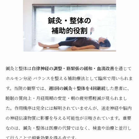
鍼灸と整体は
自律神経の調整・筋緊張の緩和・血流改善
を通じて
ホルモン分泌 バランスを整える補助療法として臨床で用いられま
す。当院の観察では、
週1回の鍼灸＋整体を4回継続
した患者に、
睡眠の質向上・月経周期の安定・朝の疲労感軽減が見られまし
た。作用機序は完全には解明されていませんが、迷走神経や脳内
の神経伝達物質に影響を与える可能性が示唆されています。重要
なのは、鍼灸・整体は医療の代替ではなく、検査や治療と並行し
て行うことで相乗効果を得る点です。