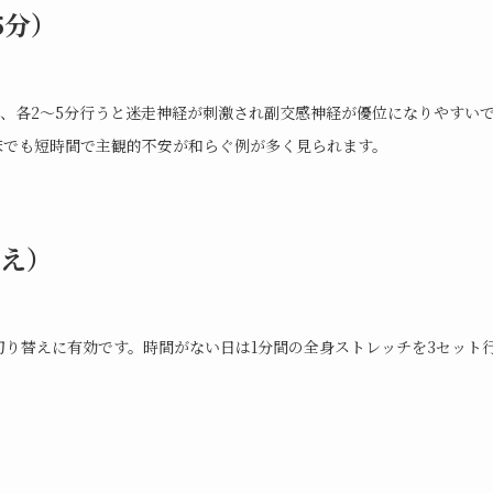
5分）
回、各2〜5分行うと迷走神経が刺激され副交感神経が優位になりやすい
床でも短時間で主観的不安が和らぐ例が多く見られます。
え）
切り替えに有効です。時間がない日は1分間の全身ストレッチを3セット