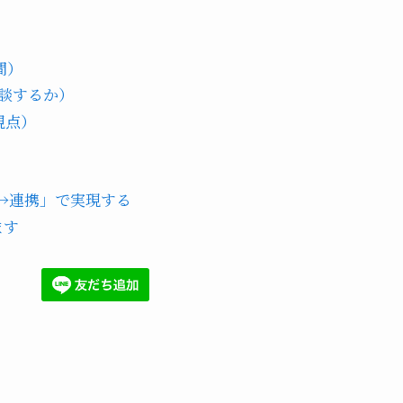
間）
談するか）
視点）
→連携」で実現する
ます