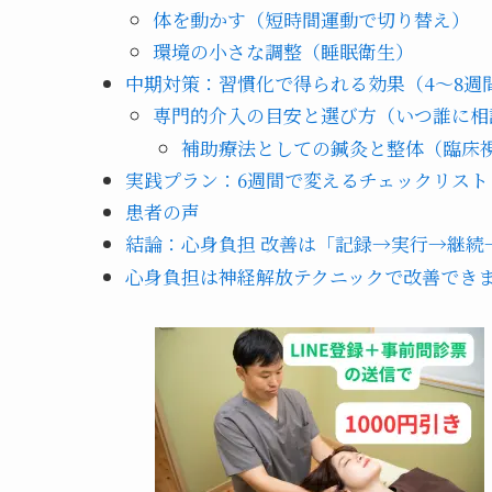
体を動かす（短時間運動で切り替え）
環境の小さな調整（睡眠衛生）
中期対策：習慣化で得られる効果（4〜8週
専門的介入の目安と選び方（いつ誰に相
補助療法としての鍼灸と整体（臨床
実践プラン：6週間で変えるチェックリスト
患者の声
結論：心身負担 改善は「記録→実行→継続
心身負担は神経解放テクニックで改善でき