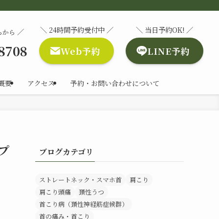
＼ 24時間予約受付中 ／
＼ 当日予約OK! ／
／
らから
-8708
Web予約
LINE予約
概要
アクセス
予約・お問い合わせについて
プ
ブログカテゴリ
ストレートネック・スマホ首
肩こり
肩こり頭痛
頚性うつ
首こり病（頚性神経筋症候群）
首の痛み・首こり