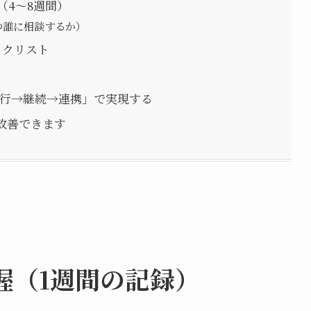
（4〜8週間）
つ誰に相談するか）
ックリスト
実行→継続→連携」で実現する
改善できます
握（1週間の記録）