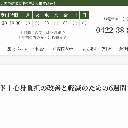
へ。鍼灸療法で体の中から根本改善！
受付時間
月
火
水
木
金
土
日
＼
お電話はこち
9:30~19:30
○
○
○
○
○
○
○
0422-38
※日曜日の受付は18時まで
※初診の方の受付は19時まで
施術メニュー・料金
お客様の声
よくあるご質問
会社
ド｜心身負担の改善と軽減のための6週間