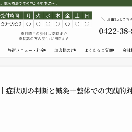
へ。鍼灸療法で体の中から根本改善！
受付時間
月
火
水
木
金
土
日
＼
お電話はこち
9:30~19:30
○
○
○
○
○
○
○
0422-38
※日曜日の受付は18時まで
※初診の方の受付は19時まで
施術メニュー・料金
お客様の声
よくあるご質問
会社
｜症状別の判断と鍼灸＋整体での実践的