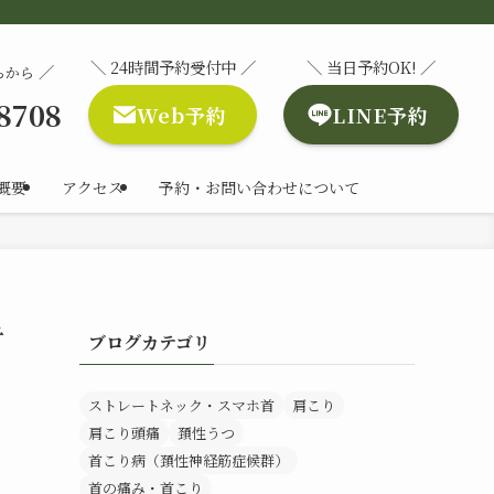
＼ 24時間予約受付中 ／
＼ 当日予約OK! ／
／
らから
-8708
Web予約
LINE予約
概要
アクセス
予約・お問い合わせについて
対
ブログカテゴリ
ストレートネック・スマホ首
肩こり
肩こり頭痛
頚性うつ
首こり病（頚性神経筋症候群）
首の痛み・首こり