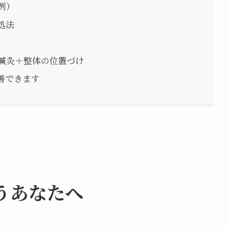
例）
処法
鍼灸＋整体の位置づけ
善できます
うあなたへ