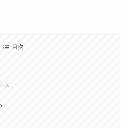
目次
ン
ケース
か