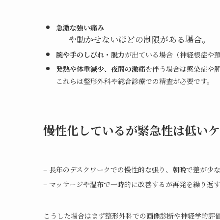
急激な強い痛み
や動かせないほどの制限がある場合。
腕や手のしびれ・脱力
が出ている場合（神経根症や
発熱や体重減少、夜間の激痛
を伴う場合は感染症や
これらは整形外科や総合診療での精査が必要です。
慢性化しているが緊急性は低いケ
– 長年のデスクワークでの慢性的な張り、朝晩で差が少
– マッサージや湿布で一時的に改善するが再発を繰り返
こうした場合はまず整形外科での画像診断や神経学的評