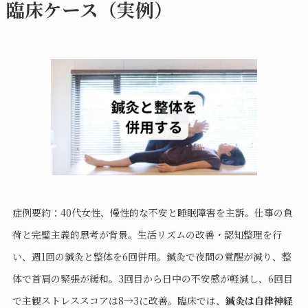
臨床ケース（実例）
症例要約：40代女性、慢性的な不安と睡眠障害を主訴。仕事の負
荷と完璧主義的思考が背景。生活リズムの改善・認知整理を行
い、週1回の鍼灸と整体を6回併用。鍼灸で夜間の覚醒が減り、整
体で首肩の緊張が緩和。3回目から日中の不安感が軽減し、6回目
で主観ストレススコアは8→3に改善。臨床では、
鍼灸は自律神経