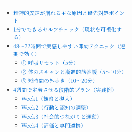
精神的安定が崩れる主な原因と優先対処ポイン
ト
1分でできるセルフチェック（現状を可視化す
る）
48〜72時間で実感しやすい即効テクニック（短
期で効く）
① 呼吸リセット（5分）
② 体のスキャンと漸進的筋弛緩（5〜10分）
③ 短時間の外歩き（10〜20分）
4週間で定着させる段階的プラン（実践例）
Week1（観察と導入）
Week2（行動と認知の調整）
Week3（社会的つながりと運動）
Week4（評価と専門連携）