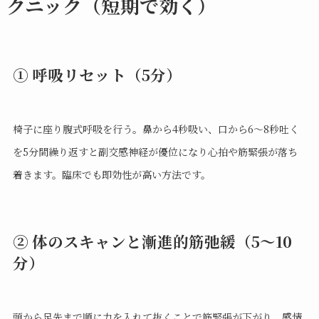
クニック（短期で効く）
① 呼吸リセット（5分）
椅子に座り腹式呼吸を行う。鼻から4秒吸い、口から6〜8秒吐く
を5分間繰り返すと副交感神経が優位になり心拍や筋緊張が落ち
着きます。臨床でも即効性が高い方法です。
② 体のスキャンと漸進的筋弛緩（5〜10
分）
頭から足先まで順に力を入れて抜くことで筋緊張が下がり、感情