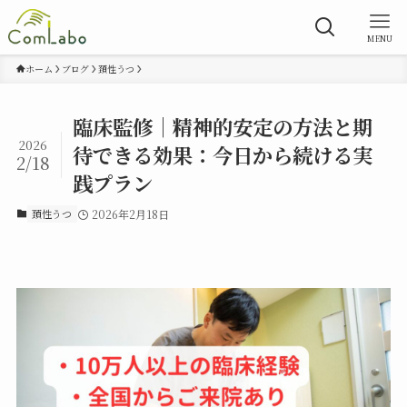
MENU
ホーム
ブログ
頚性うつ
臨床監修｜精神的安定の方法と期
2026
待できる効果：今日から続ける実
2/18
践プラン
頚性うつ
2026年2月18日