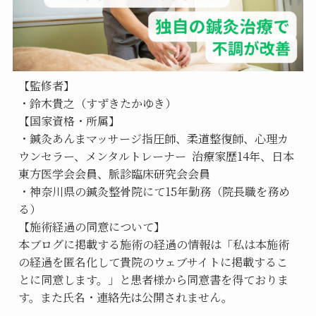
【監修者】
・鈴木貴之（すずきたかゆき）
【国家資格・所属】
・鍼灸あんまマッサージ指圧師、柔道整復師、心理カ
ウンセラー、メンタルトレーナー  治療家歴14年、日本
東方医学会会員、脈診臨床研究会会員
・神奈川県の鍼灸整骨院にて15年勤務（院長職を務め
る）
【施術経過の同意について】
本ブログに掲載する施術の経過の情報は「私は本施術
の経過を匿名化して貴院のウェブサイトに掲載するこ
とに同意します。」と患者様から同意書を得ておりま
す。また氏名・連絡先は公開されません。