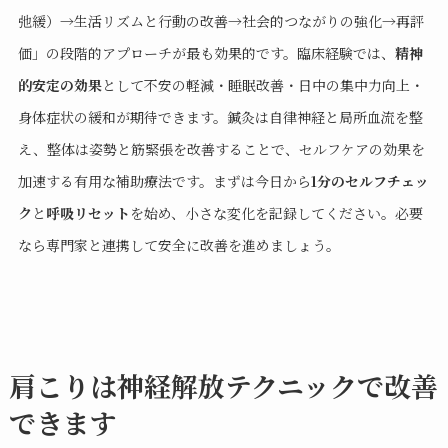
弛緩）→生活リズムと行動の改善→社会的つながりの強化→再評
価」の段階的アプローチが最も効果的です。臨床経験では、
精神
的安定の効果
として不安の軽減・睡眠改善・日中の集中力向上・
身体症状の緩和が期待できます。鍼灸は自律神経と局所血流を整
え、整体は姿勢と筋緊張を改善することで、セルフケアの効果を
加速する有用な補助療法です。まずは今日から
1分のセルフチェッ
ク
と
呼吸リセット
を始め、小さな変化を記録してください。必要
なら専門家と連携して安全に改善を進めましょう。
肩こりは神経解放テクニックで改善
できます