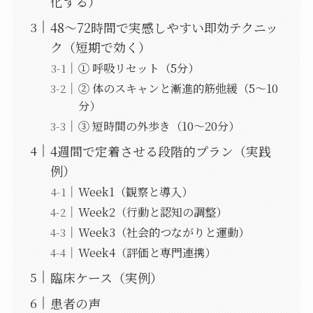
化する）
48〜72時間で実感しやすい即効テクニッ
ク（短期で効く）
① 呼吸リセット（5分）
② 体のスキャンと漸進的筋弛緩（5〜10
分）
③ 短時間の外歩き（10〜20分）
4週間で定着させる段階的プラン（実践
例）
Week1（観察と導入）
Week2（行動と認知の調整）
Week3（社会的つながりと運動）
Week4（評価と専門連携）
臨床ケース（実例）
患者の声