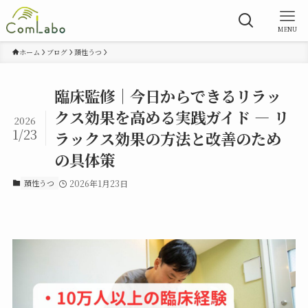
MENU
ホーム
ブログ
頚性うつ
臨床監修｜今日からできるリラッ
クス効果を高める実践ガイド — リ
2026
1/23
ラックス効果の方法と改善のため
の具体策
頚性うつ
2026年1月23日