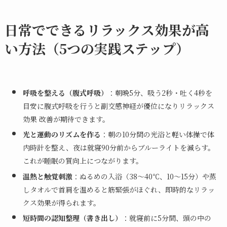
日常でできるリラックス効果が高
い方法（5つの実践ステップ）
呼吸を整える（腹式呼吸）
：朝晩5分、吸う2秒・吐く4秒を
目安に腹式呼吸を行うと副交感神経が優位になりリラックス
効果 改善が期待できます。
光と運動のリズムを作る
：朝の10分間の光浴と軽い体操で体
内時計を整え、夜は就寝90分前からブルーライトを減らす。
これが睡眠の質向上につながります。
温熱と触覚刺激
：ぬるめの入浴（38〜40℃、10〜15分）や蒸
しタオルで首肩を温めると筋緊張がほぐれ、即時的なリラッ
クス効果が得られます。
短時間の認知整理（書き出し）
：就寝前に5分間、頭の中の