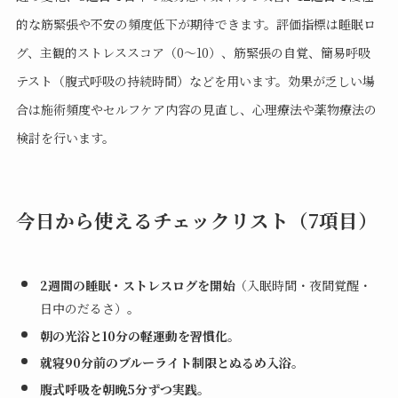
的な筋緊張や不安の頻度低下が期待できます。評価指標は睡眠ロ
グ、主観的ストレススコア（0〜10）、筋緊張の自覚、簡易呼吸
テスト（腹式呼吸の持続時間）などを用います。効果が乏しい場
合は施術頻度やセルフケア内容の見直し、心理療法や薬物療法の
検討を行います。
今日から使えるチェックリスト（7項目）
2週間の睡眠・ストレスログを開始
（入眠時間・夜間覚醒・
日中のだるさ）。
朝の光浴と10分の軽運動を習慣化
。
就寝90分前のブルーライト制限とぬるめ入浴
。
腹式呼吸を朝晩5分ずつ実践
。