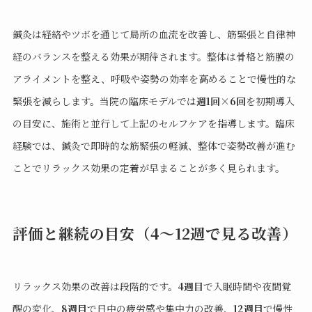
鍼灸は経絡やツボを通じて局所の血流を改善し、筋緊張と自律神
経のバランスを整える効果が期待されます。整体は骨格と筋膜の
アライメントを整え、呼吸や姿勢の効率を高めることで慢性的な
緊張を減らします。当院の臨床モデルでは
週1回×6回
を初期導入
の目安に、施術と並行して上記のセルフケアを指導します。臨床
経験では、鍼灸で即時的な筋緊張の軽減、整体で姿勢改善が進む
ことでリラックス効果の定着が早まることが多く見られます。
評価と継続の目安（4〜12週で見る改善）
リラックス効果の改善は段階的です。
4週目
で入眠時間や夜間覚
醒の変化、
8週目
で日中の疲労感や集中力の改善、
12週目
で慢性