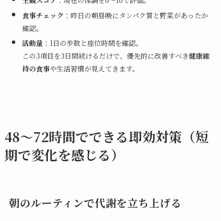
主観スコア
：現在の体調を0〜10で評価。
食事チェック
：昨日の朝昼晩にタンパク質と野菜があったか
確認。
活動量
：1日の歩数と座位時間を確認。
この3項目を3日間続けるだけで、優先的に改善すべき
健康維
持の食事
や生活習慣が見えてきます。
48〜72時間でできる即効対策（短
期で変化を感じる）
朝のルーティンで代謝を立ち上げる