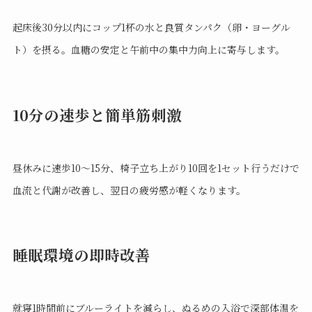
起床後30分以内にコップ1杯の水と良質タンパク（卵・ヨーグル
ト）を摂る。血糖の安定と午前中の集中力向上に寄与します。
10分の速歩と簡単筋刺激
昼休みに速歩10〜15分、椅子立ち上がり10回を1セット行うだけで
血流と代謝が改善し、翌日の疲労感が軽くなります。
睡眠環境の即時改善
就寝1時間前にブルーライトを減らし、ぬるめの入浴で深部体温を