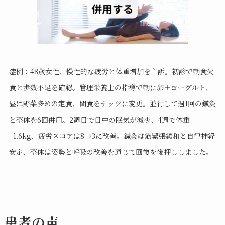
症例：48歳女性、慢性的な疲労と体重増加を主訴。初診で朝食欠
食と歩数不足を確認。管理栄養士の指導で朝に卵＋ヨーグルト、
昼は野菜多めの定食、間食をナッツに変更。並行して週1回の鍼灸
と整体を6回併用。2週目で日中の眠気が減少、4週で体重
−1.6kg、疲労スコアは8→3に改善。鍼灸は筋緊張緩和と自律神経
安定、整体は姿勢と呼吸の改善を通じて回復を後押ししました。
患者の声