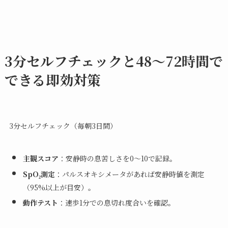
3分セルフチェックと48〜72時間で
できる即効対策
3分セルフチェック（毎朝3日間）
主観スコア
：安静時の息苦しさを0〜10で記録。
SpO₂測定
：パルスオキシメータがあれば安静時値を測定
（95%以上が目安）。
動作テスト
：速歩1分での息切れ度合いを確認。