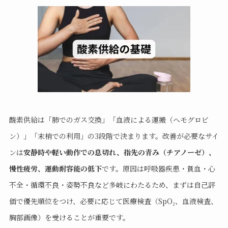
酸素供給は「肺でのガス交換」「血液による運搬（ヘモグロビ
ン）」「末梢での利用」の3段階で決まります。改善が必要なサイ
ンは
安静時や軽い動作での息切れ、指先の青み（チアノーゼ）、
慢性疲労、運動耐容能の低下
です。原因は呼吸器疾患・貧血・心
不全・循環不良・姿勢不良など多岐にわたるため、まずは自己評
価で優先順位をつけ、必要に応じて医療検査（SpO₂、血液検査、
胸部画像）を受けることが重要です。