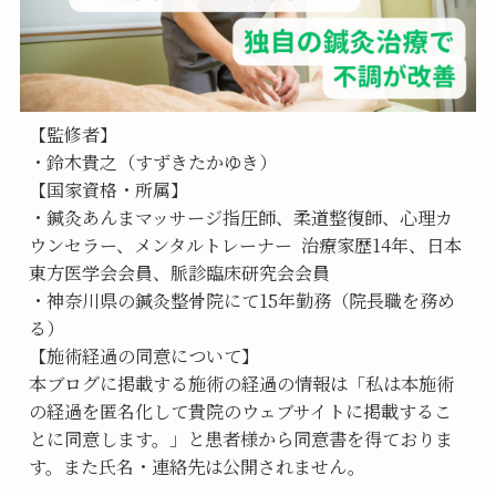
【監修者】
・鈴木貴之（すずきたかゆき）
【国家資格・所属】
・鍼灸あんまマッサージ指圧師、柔道整復師、心理カ
ウンセラー、メンタルトレーナー  治療家歴14年、日本
東方医学会会員、脈診臨床研究会会員
・神奈川県の鍼灸整骨院にて15年勤務（院長職を務め
る）
【施術経過の同意について】
本ブログに掲載する施術の経過の情報は「私は本施術
の経過を匿名化して貴院のウェブサイトに掲載するこ
とに同意します。」と患者様から同意書を得ておりま
す。また氏名・連絡先は公開されません。