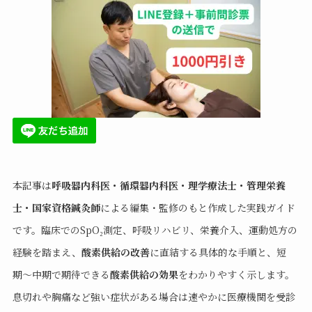
本記事は
呼吸器内科医・循環器内科医・理学療法士・管理栄養
士・国家資格鍼灸師
による編集・監修のもと作成した実践ガイド
です。臨床でのSpO₂測定、呼吸リハビリ、栄養介入、運動処方の
経験を踏まえ、
酸素供給の改善
に直結する具体的な手順と、短
期〜中期で期待できる
酸素供給の効果
をわかりやすく示します。
息切れや胸痛など強い症状がある場合は速やかに医療機関を受診