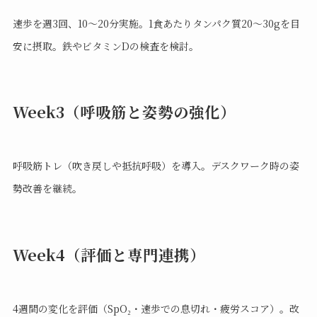
速歩を週3回、10〜20分実施。1食あたりタンパク質20〜30gを目
安に摂取。鉄やビタミンDの検査を検討。
Week3（呼吸筋と姿勢の強化）
呼吸筋トレ（吹き戻しや抵抗呼吸）を導入。デスクワーク時の姿
勢改善を継続。
Week4（評価と専門連携）
4週間の変化を評価（SpO₂・速歩での息切れ・疲労スコア）。改