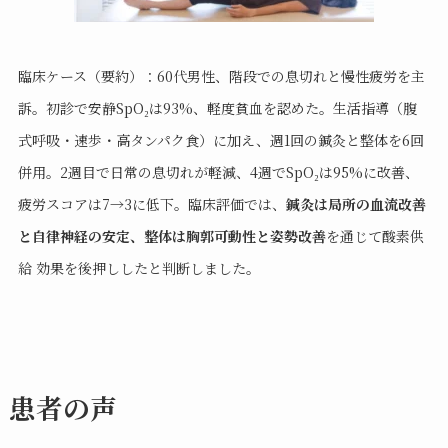
臨床ケース（要約）：60代男性、階段での息切れと慢性疲労を主
訴。初診で安静SpO₂は93%、軽度貧血を認めた。生活指導（腹
式呼吸・速歩・高タンパク食）に加え、週1回の鍼灸と整体を6回
併用。2週目で日常の息切れが軽減、4週でSpO₂は95%に改善、
疲労スコアは7→3に低下。臨床評価では、
鍼灸は局所の血流改善
と自律神経の安定、整体は胸郭可動性と姿勢改善
を通じて酸素供
給 効果を後押ししたと判断しました。
患者の声