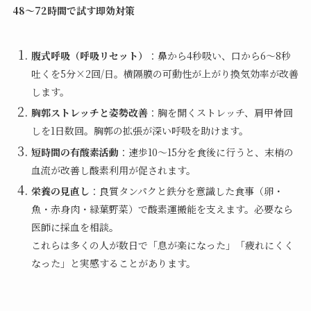
48〜72時間で試す即効対策
腹式呼吸（呼吸リセット）
：鼻から4秒吸い、口から6〜8秒
吐くを5分×2回/日。横隔膜の可動性が上がり換気効率が改善
します。
胸郭ストレッチと姿勢改善
：胸を開くストレッチ、肩甲骨回
しを1日数回。胸郭の拡張が深い呼吸を助けます。
短時間の有酸素活動
：速歩10〜15分を食後に行うと、末梢の
血流が改善し酸素利用が促されます。
栄養の見直し
：良質タンパクと鉄分を意識した食事（卵・
魚・赤身肉・緑葉野菜）で酸素運搬能を支えます。必要なら
医師に採血を相談。
これらは多くの人が数日で「息が楽になった」「疲れにくく
なった」と実感することがあります。