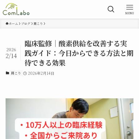
MENU
ホーム
ブログ
肩こり
臨床監修｜酸素供給を改善する実
2026
践ガイド：今日からできる方法と期
2/14
待できる効果
肩こり
2026年2月14日