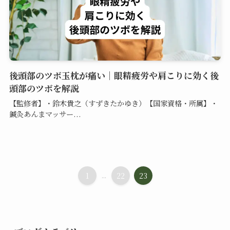
後頭部のツボ玉枕が痛い｜眼精疲労や肩こりに効く後
頭部のツボを解説
【監修者】・鈴木貴之（すずきたかゆき）【国家資格・所属】・
鍼灸あんまマッサー...
1
...
22
23