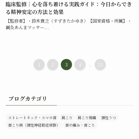
臨床監修｜心を落ち着ける実践ガイド：今日からでき
る精神安定の方法と効果
【監修者】・鈴木貴之（すずきたかゆき）【国家資格・所属】・
鍼灸あんまマッサー...
1
2
3
4
...
23
ブログカテゴリ
ストレートネック・スマホ首
肩こり
肩こり頭痛
頚性うつ
首こり病（頚性神経筋症候群）
首の痛み・首こり